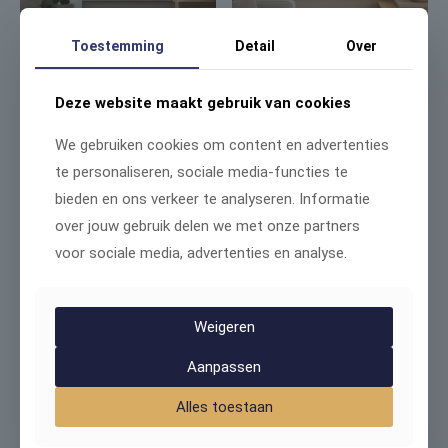
Toestemming
Detail
Over
Antraciet houten
Donkergrijze
Deze website maakt gebruik van cookies
jaloezieën 50 mm
houten jaloezieën
50 mm
We gebruiken cookies om content en advertenties
vanaf
€
99.00
vanaf
€
99.00
te personaliseren, sociale media-functies te
bieden en ons verkeer te analyseren. Informatie
over jouw gebruik delen we met onze partners
voor sociale media, advertenties en analyse.
Weigeren
Aanpassen
Alles toestaan