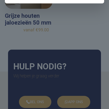
Grijze houten
jaloezieën 50 mm
vanaf
€
99.00
HULP
NODIG?
Wij helpen je graag verder
BEL ONS
APP ONS