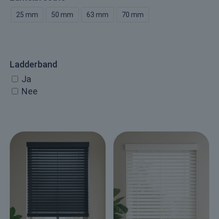
25 mm
50 mm
63 mm
70 mm
Ladderband
Ja
Nee