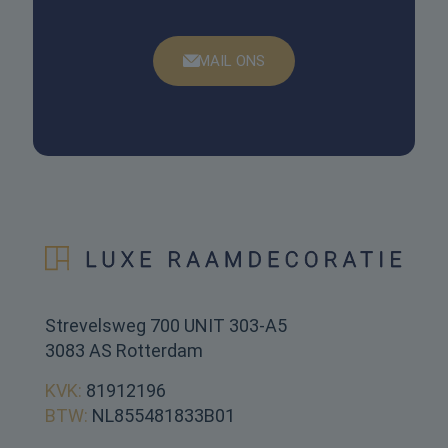
MAIL ONS
Strevelsweg 700 UNIT 303-A5
3083 AS Rotterdam
KVK:
81912196
BTW:
NL855481833B01