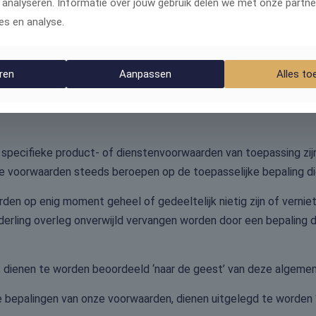
 analyseren. Informatie over jouw gebruik delen we met onze partne
es en analyse.
en, kan in afwijking van het vorige lid en voordat de overeenk
beschikking worden gesteld op zodanige wijze dat deze door d
ren
Aanpassen
Alles to
iet mogelijk is, zal voordat de overeenkomst op afstand wordt 
en en dat zij op verzoek van de consument langs elektronische
pecifieke product- of dienstenvoorwaarden van toepassing zijn
ne voorwaarden steeds beroepen op de toepasselijke bepaling di
den op enig moment geheel of gedeeltelijk nietig zijn of verni
nderling overleg onverwijld vervangen worden door een bepaling d
d, dienen te worden beoordeeld ‘naar de geest’ van deze algeme
re bepalingen van onze voorwaarden, dienen uitgelegd te worden