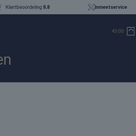
Klantbeoordeling
8.8
Inmeetservice
€0.00
en