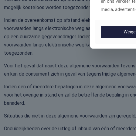
en ons verkeer te
mogelijk kosteloos worden toegezonden.
media, advertenti
Indien de overeenkomst op afstand elektronisch wordt geslot
voorwaarden langs elektronische weg aan de consument ter 
Weige
op een duurzame gegevensdrager. Indien dit redelijkerwijs n
voorwaarden langs elektronische weg kan worden kennisgenom
toegezonden.
Voor het geval dat naast deze algemene voorwaarden tevens s
en kan de consument zich in geval van tegenstrijdige algeme
Indien één of meerdere bepalingen in deze algemene voorwaar
voor het overige in stand en zal de betreffende bepaling in o
benaderd.
Situaties die niet in deze algemene voorwaarden zijn geregel
Onduidelijkheden over de uitleg of inhoud van één of meerde