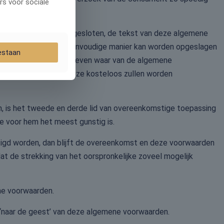
rs voor sociale
omst op afstand wordt gesloten, de tekst van deze algemene
e consument op een eenvoudige manier kan worden opgeslagen
estaan
gesloten, worden aangegeven waar van de algemene
 weg of op andere wijze kosteloos zullen worden
, is het tweede en derde lid van overeenkomstige toepassing
e voor hem het meest gunstig is.
etigd worden, dan blijft de overeenkomst en deze voorwaarden
at de strekking van het oorspronkelijke zoveel mogelijk
ne voorwaarden.
 ‘naar de geest’ van deze algemene voorwaarden.