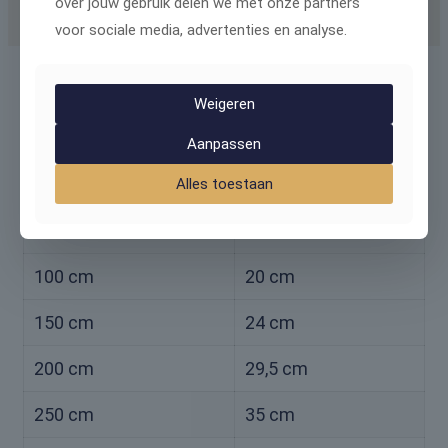
over jouw gebruik delen we met onze partners
Pakkethoogte
voor sociale media, advertenties en analyse.
Hoe hoger de jaloezie is hoe groter de
pakkethoogte is.
Weigeren
hieronder een overzicht per hoogte:
Aanpassen
Jaloezie hoogte
Pakkethoogte
Alles toestaan
50 cm
15 cm
100 cm
20 cm
150 cm
24 cm
200 cm
29,5 cm
250 cm
35 cm