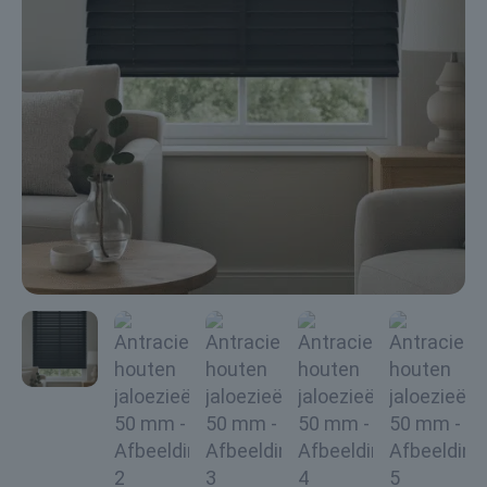
cm
min: 100,0 cm max: 300,0 cm
Wilt u er zeker van zijn dat de producten juist
opgemeten worden? Dan bieden wij een
landelijke inmeetservice vanaf € 85,-. Dit kan via
WhatsApp besproken worden
.