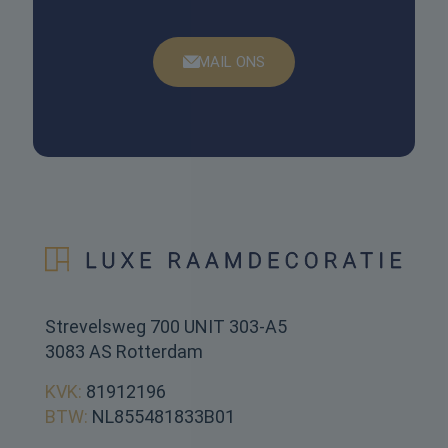
MAIL ONS
Strevelsweg 700 UNIT 303-A5
3083 AS Rotterdam
KVK:
81912196
BTW:
NL855481833B01