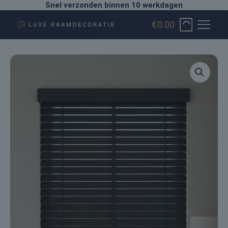
gratis verzending vanaf € 100,-
BEREKEN EN BESTEL
€0.00
1
2
3
4
5
Afmeting
Bij montage in het kozijn dient u de strakke
dagmaat te meten. Bekijk hier de
inmeetinstructies
»
Breedte
cm
min: 80,0 cm max: 250,0 cm
Hoogte