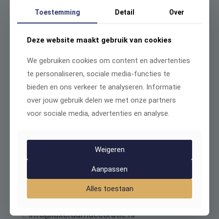
MAIL ONS
Toestemming
Detail
Over
Deze website maakt gebruik van cookies
We gebruiken cookies om content en advertenties
te personaliseren, sociale media-functies te
bieden en ons verkeer te analyseren. Informatie
over jouw gebruik delen we met onze partners
voor sociale media, advertenties en analyse.
Strevelsweg 700 UNIT 303-A5
Weigeren
3083 AS Rotterdam
Aanpassen
KVK:
81912196
BTW:
NL855481833B01
Alles toestaan
T
085 060 89 59
E
info@luxeraamdecoratie.nl